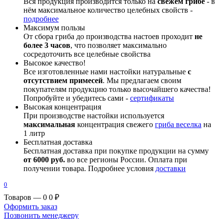
Вся продукция производится только на
свежем грибе
- в
нём максимальное количество целебных свойств -
подробнее
Максимум пользы
От сбора гриба до производства настоев проходит
не
более 3 часов
, что позволяет максимально
сосредоточить все целебные свойства
Высокое качество!
Все изготовленные нами настойки натуральные
с
отсутствием примесей
. Мы предлагаем своим
покупателям продукцию только высочайшего качества!
Попробуйте и убедитесь сами -
сертификаты
Высокая концентрация
При производстве настойки используется
максимальная
концентрация свежего
гриба веселка
на
1 литр
Бесплатная доставка
Бесплатная доставка при покупке продукции на сумму
от 6000 руб.
во все регионы России. Оплата при
получении товара. Подробнее условия
доставки
0
Товаров — 0
0 ₽
Оформить заказ
Позвонить менеджеру